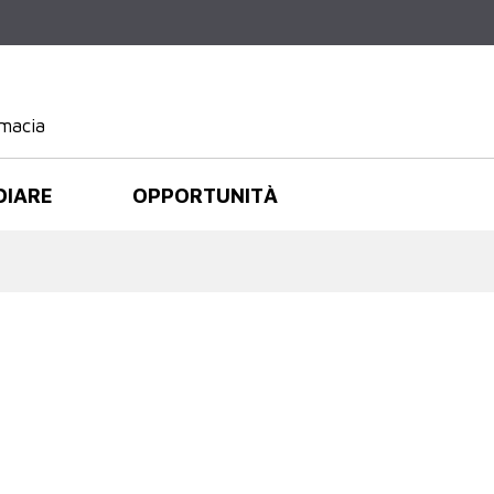
Salta al
contenuto
principale
rmacia
DIARE
OPPORTUNITÀ