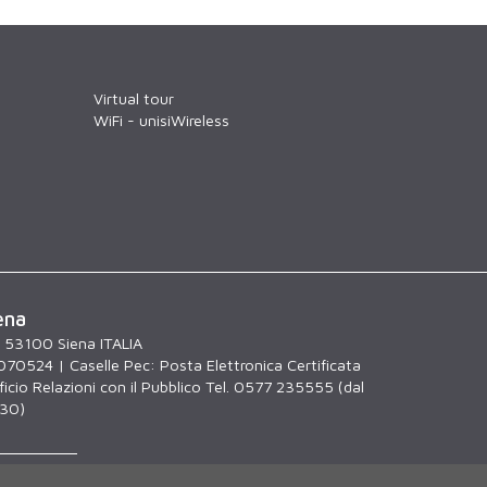
Virtual tour
WiFi - unisiWireless
ena
, 53100 Siena ITALIA
070524 | Caselle Pec:
Posta Elettronica Certificata
icio Relazioni con il Pubblico Tel. 0577 235555 (dal
.30)