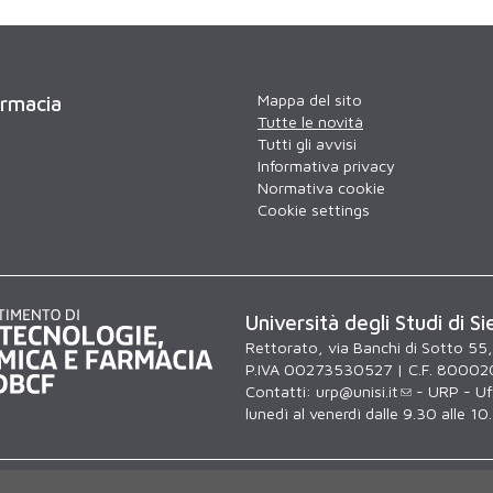
Mappa del sito
armacia
Tutte le novità
Tutti gli avvisi
Informativa privacy
Normativa cookie
Cookie settings
Università degli Studi di Si
Rettorato, via Banchi di Sotto 55
P.IVA 00273530527 | C.F. 80002
Contatti:
urp@unisi.it
- URP - Uff
lunedì al venerdì dalle 9.30 alle 10