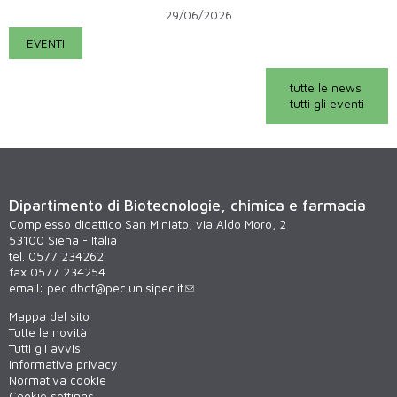
29/06/2026
EVENTI
tutte le news
tutti gli eventi
Dipartimento di Biotecnologie, chimica e farmacia
Complesso didattico San Miniato, via Aldo Moro, 2
53100 Siena - Italia
tel. 0577 234262
fax 0577 234254
email:
pec.dbcf@pec.unisipec.it
Mappa del sito
Tutte le novità
Tutti gli avvisi
Informativa privacy
Normativa cookie
Cookie settings