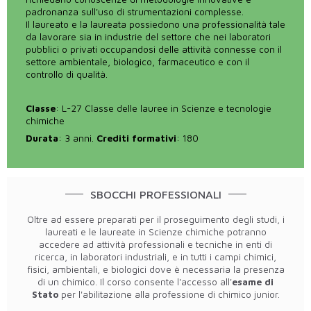
padronanza sull'uso di strumentazioni complesse.
Il laureato e la laureata possiedono una professionalità tale
da lavorare sia in industrie del settore che nei laboratori
pubblici o privati occupandosi delle attività connesse con il
settore ambientale, biologico, farmaceutico e con il
controllo di qualità.
Classe
: L-27 Classe delle lauree in Scienze e tecnologie
chimiche
Durata
: 3 anni.
Crediti formativi
: 180
SBOCCHI PROFESSIONALI
Oltre ad essere preparati per il proseguimento degli studi, i
laureati e le laureate in Scienze chimiche potranno
accedere ad attività professionali e tecniche in enti di
ricerca, in laboratori industriali, e in tutti i campi chimici,
fisici, ambientali, e biologici dove è necessaria la presenza
di un chimico. Il corso consente l'accesso all'
esame di
Stato
per l'abilitazione alla professione di chimico junior.