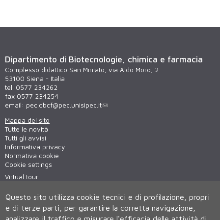
Dipartimento di Biotecnologie, chimica e farmacia
Complesso didattico San Miniato, via Aldo Moro, 2
53100 Siena - Italia
tel. 0577 234262
fax 0577 234254
email:
pec.dbcf@pec.unisipec.it
Mappa del sito
Tutte le novità
Tutti gli avvisi
Informativa privacy
Normativa cookie
Cookie settings
Virtual tour
WiFi - unisiWireless
Questo sito utilizza cookie tecnici e di profilazione, propri
e di terze parti, per garantire la corretta navigazione,
analizzare il traffico e misurare l'efficacia delle attività di