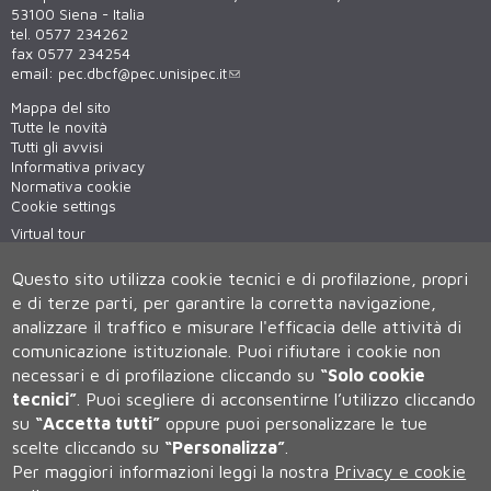
53100 Siena - Italia
tel. 0577 234262
fax 0577 234254
email:
pec.dbcf@pec.unisipec.it
Mappa del sito
Tutte le novità
Tutti gli avvisi
Informativa privacy
Normativa cookie
Cookie settings
Virtual tour
WiFi - unisiWireless
Questo sito utilizza cookie tecnici e di profilazione, propri
e di terze parti, per garantire la corretta navigazione,
analizzare il traffico e misurare l'efficacia delle attività di
comunicazione istituzionale.
Puoi rifiutare i cookie non
necessari e di profilazione cliccando su
“Solo cookie
tecnici”
.
Puoi scegliere di acconsentirne l’utilizzo cliccando
su
“Accetta tutti”
oppure puoi personalizzare le tue
Università degli Studi di Siena
scelte cliccando su
“Personalizza”
.
Rettorato, via Banchi di Sotto 55, 53100 Siena ITALIA
Per maggiori informazioni leggi la nostra
Privacy e cookie
P.IVA 00273530527 | C.F. 80002070524 | Caselle Pec:
Posta