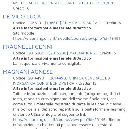
RISCHIO ALTO - AI SENSI DELL'ART. 37 DEL D.LGS. 81/08
-
Crediti:
0
DE VICO LUCA
Codice:
108613
-
[108613] CHIMICA ORGANICA 1
-
Crediti:
6
Altre informazioni e materiale didattico
Sito moodle:
https://elearning.unisi.it/moodle/course/view.php?id=13491
FRAGNELLI GENNI
Codice:
2016200
-
[2016200] MATEMATICA 2
-
Crediti:
6
Altre informazioni e materiale didattico
La frequenza è vivamente consigliata
MAGNANI AGNESE
Codice:
2014490
-
[2014490] CHIMICA GENERALE ED
INORGANICA CON STECHIOMETRIA
-
Crediti:
12
Altre informazioni e materiale didattico
Tutte le informazioni sull'insegnamento (programma, libri di
testo, modalità di svolgimento dell'esame finale etc.), così
come tutto il materiale mostrato durante la lezione in classe
(file pdf delle slide) sono reperibili sulla piattaforma e-learning
di ateneo USienaIntegra al seguente link:
https://elearning.unisi.it/course/view.php?id=10145
. Ulteriori
informazioni e chiarimenti potranno essere richieste al