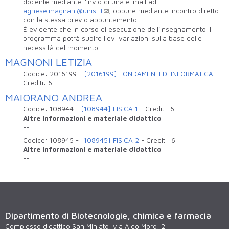
docente mediante l’invio di una e-mail ad
agnese.magnani@unisi.it
, oppure mediante incontro diretto
con la stessa previo appuntamento.
È evidente che in corso di esecuzione dell'insegnamento il
programma potrà subire lievi variazioni sulla base delle
necessità del momento.
MAGNONI LETIZIA
Codice:
2016199
-
[2016199] FONDAMENTI DI INFORMATICA
-
Crediti:
6
MAIORANO ANDREA
Codice:
108944
-
[108944] FISICA 1
-
Crediti:
6
Altre informazioni e materiale didattico
--
Codice:
108945
-
[108945] FISICA 2
-
Crediti:
6
Altre informazioni e materiale didattico
--
Dipartimento di Biotecnologie, chimica e farmacia
Complesso didattico San Miniato, via Aldo Moro, 2