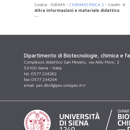
Codice:
108945
-
[108945] FISICA 2
-
Crediti:
6
Altre informazioni e materiale didattico
--
Dipartimento di Biotecnologie, chimica e f
Complesso didattico San Miniato, via Aldo Moro, 2
53100 Siena - Italia
tel. 0577 234262
fax 0577 234254
email:
pec.dbcf@pec.unisipec.it