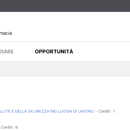
Salta al
contenuto
principale
rmacia
DIARE
OPPORTUNITÀ
LUTE E DELLA SICUREZZA NEI LUOGHI DI LAVORO
-
Crediti:
1
-
Crediti:
6