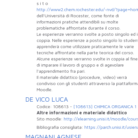
s i t o
http://www2.chem.rochester.edu/~nvd/?page=ho
dell'Università di Rocester, come fonte di
informazioni pratiche attendibili su molte
problematiche affrontate durante il corso.
Le esperienze verranno svolte a posto singolo ed 
coppia. Nelle esperienze a posto singolo lo studen
apprenderà come utilizzare praticamente le varie
tecniche affrontate nella parte teorica del corso.
Alcune esperienze verranno svolte in coppia al fine
di imparare il lavoro di gruppo e di agevolare
l'apprendimento fra pari.
Il materiale didattico (procedure, video) verrà
condiviso con gli studenti attraverso la piattaform
Moodle.
DE VICO LUCA
Codice:
108613
-
[108613] CHIMICA ORGANICA 1
Altre informazioni e materiale didattico
Sito moodle:
http://elearning.unisi.it/moodle/co
Bibliografia consigliata:
https://parch.unisi.it/usi
MAGNANI AGNESE