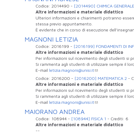
Codice:
2014490
-
[2014490] CHIMICA GENERAL
Altre informazioni e materiale didattico
Ulteriori informazioni e chiarimenti potranno esser
stessa previo appuntamento.
È evidente che in corso di esecuzione dell'insegna
MAGNONI LETIZIA
Codice:
2016199
-
[2016199] FONDAMENTI DI IN
Altre informazioni e materiale didattico
Per informazioni sul ricevimento degli studenti si p
Si rammenta agli studenti di utilizzare sempre il loro
E-mail
letizia.magnoni@unisi.it
Codice:
2016200
-
[2016200] MATEMATICA 2
-
C
Altre informazioni e materiale didattico
Per informazioni sul ricevimento degli studenti si p
Si rammenta agli studenti di utilizzare sempre il loro
E-mail
letizia.magnoni@unisi.it
MAIORANO ANDREA
Codice:
108944
-
[108944] FISICA 1
-
Crediti:
6
Altre informazioni e materiale didattico
--