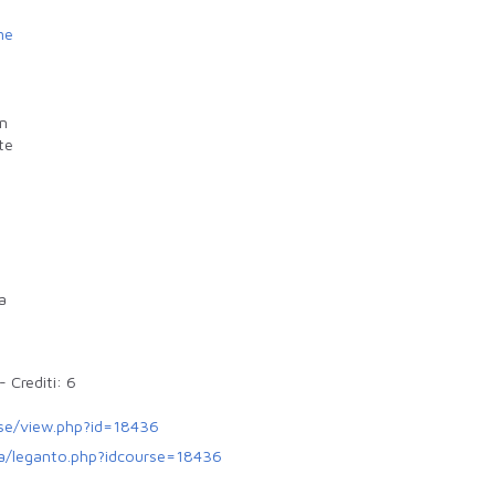
me
in
te
a
-
Crediti:
6
urse/view.php?id=18436
ena/leganto.php?idcourse=18436