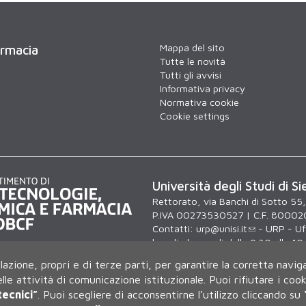
Mappa del sito
armacia
Tutte le novità
Tutti gli avvisi
Informativa privacy
Normativa cookie
Cookie settings
Università degli Studi di Si
Rettorato, via Banchi di Sotto 55
P.IVA 00273530527 | C.F. 80002
Contatti:
urp@unisi.it
- URP - Uff
lunedì al venerdì dalle 9.30 alle 10
ilazione, propri e di terze parti, per garantire la corretta navig
delle attività di comunicazione istituzionale.
Puoi rifiutare i coo
tecnici”
.
Puoi scegliere di acconsentirne l’utilizzo cliccando su