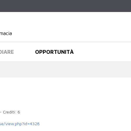
Salta al
contenuto
principale
rmacia
DIARE
OPPORTUNITÀ
-
Crediti:
6
urse/view.php?id=4328