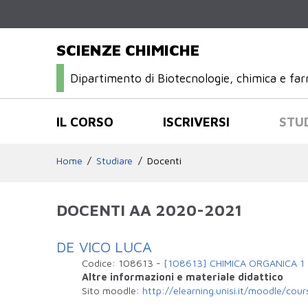
SCIENZE CHIMICHE
Dipartimento di Biotecnologie, chimica e fa
IL CORSO
ISCRIVERSI
STU
Home
Studiare
Docenti
DOCENTI AA 2020-2021
DE VICO LUCA
Codice:
108613
-
[108613] CHIMICA ORGANICA 1
Altre informazioni e materiale didattico
Sito moodle:
http://elearning.unisi.it/moodle/co