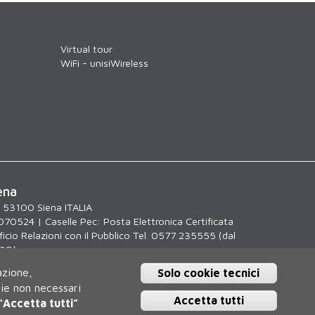
Virtual tour
WiFi - unisiWireless
ena
, 53100 Siena ITALIA
070524 | Caselle Pec:
Posta Elettronica Certificata
icio Relazioni con il Pubblico Tel. 0577 235555 (dal
.30)
azione,
Solo cookie tecnici
kie non necessari
Accetta tutti
“Accetta tutti”