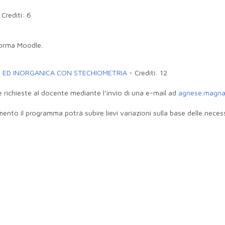
-
Crediti:
6
.
aforma Moodle.
E ED INORGANICA CON STECHIOMETRIA
-
Crediti:
12
e richieste al docente mediante l’invio di una e-mail ad
agnese.magnan
mento il programma potrà subire lievi variazioni sulla base delle nece