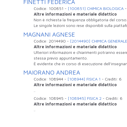
FINETTI FEDERICA
Codice:
100851
-
[100851] CHIMICA BIOLOGICA
Altre informazioni e materiale didattico
Non è richiesta la frequenza obbligatoria del corso
Le singole lezioni sono rese disponibili sulla piatt
MAGNANI AGNESE
Codice:
2014490
-
[2014490] CHIMICA GENERAL
Altre informazioni e materiale didattico
Ulteriori informazioni e chiarimenti potranno esser
stessa previo appuntamento.
È evidente che in corso di esecuzione dell'insegna
MAIORANO ANDREA
Codice:
108944
-
[108944] FISICA 1
-
Crediti:
6
Altre informazioni e materiale didattico
..
Codice:
108945
-
[108945] FISICA 2
-
Crediti:
6
Altre informazioni e materiale didattico
..